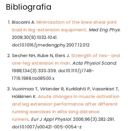
Bibliografia
Biscarini A.
Minimization of the knee shear joint
load in leg-extension equipment
.
Med Eng Phys
.
2008;30(8):1032‐1041.
doi:10.1016/j.medengphy.2007.12.012
Secher NH, Rube N, Elers J.
Strength of two- and
one-leg extension in man
.
Acta Physiol Scand
.
1988;134(3):333‐339. doi:10.1111/j.1748-
1716.1988.tb08500.x
Vuorimaa T, Virlander R, Kurkilahti P, Vasankari T,
Häkkinen K.
Acute changes in muscle activation
and leg extension performance after different
running exercises in elite long distance
runners
.
Eur J Appl Physiol
. 2006;96(3):282‐291.
doi:10.1007/s00421-005-0054-z