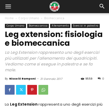
Home
Corpo Umano
Biomeccanica
Corpo Umano
Biomeccanica
Allenamento
Esercizi in palestra
Leg extension: fisiologia
e biomeccanica
La Leg Extension rappresenta uno degli esercizi
più utilizzati per l'allenamento dei quadricipiti.
Vediamo come si esegue in palestra e se fa
male.
By
Niccolò Ramponi
-
9559
0
31 Gennaio 2017
La
Leg Extension
rappresenta uno degli esercizi più