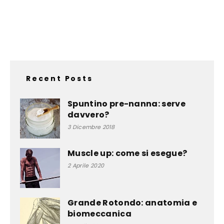
Recent Posts
Spuntino pre-nanna: serve
davvero?
3 Dicembre 2018
Muscle up: come si esegue?
2 Aprile 2020
Grande Rotondo: anatomia e
biomeccanica