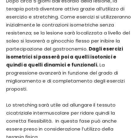
Dopo circa 5 giorni dall’esordio della lesione, la
terapia potrà diventare attiva grazie all’utilizzo di
esercizio e stretching. Come esercizi si utilizzeranno
inizialmente le contrazioni isometriche senza
resistenza; se la lesione sarà localizzata a livello del
soleo si lavorerà a ginocchio flesso per inibire la
partecipazione del gastrocnemio.
Dagli esercizi
isometrici si passerà poi a quelli isotonici e
quindi a quelli dinamici e funzionali.
La
progressione avanzerà in funzione del grado di
miglioramento e di completamento degli esercizi
proposti.
Lo stretching sarà utile ad allungare il tessuto
cicatriziale intermuscolare per ridare quindi la
corretta flessibilità. In questa fase può anche
essere preso in considerazione l’utilizzo della
terapia fisica.