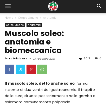
Home
Corpo Umano
Anatomia
Corpo Umano
Anatomia
Muscolo soleo:
anatomia e
biomeccanica
By
Fabrizio Assi
-
6017
0
23 Febbraio 2021
Il muscolo soleo, detto anche soleo
, forma,
insieme ai due ventri del gastrocnemio, il tricipite
della sura, situato posteriormente nella gamba e
chiamato comunemente polpaccio.