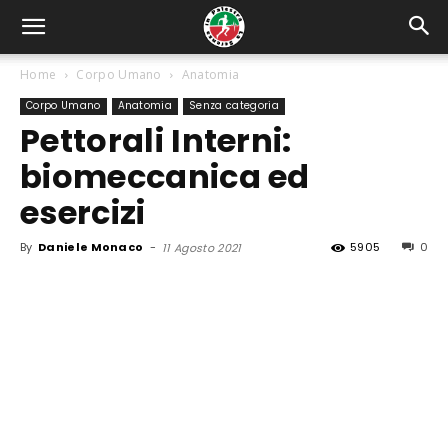
Home
Corpo Umano
Anatomia
Corpo Umano
Anatomia
Senza categoria
Pettorali Interni:
biomeccanica ed
esercizi
By
Daniele Monaco
-
5905
0
11 Agosto 2021