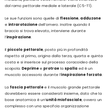
dal ramo pettorale mediale e laterale (C5-T1).
Le sue funzioni sono quelle di
flessione
,
adduzone
e
intrarotazione
dell’omero. Inoltre quando il
braccio si trova elevato, interviene durante
l’
inspirazione
.
Il
piccolo
pettorale
, posto più in profondità
rispetto al primo, origina dalla terza, quarta e quinta
costa e si inserisce sul processo coracoideo della
scapola.
Deprime
e
protrae
la
spalla
ed è un
muscolo accessorio durante l’
inspirazione
forzata
.
La
fascia
pettorale
e il muscolo grande pettorale
dovrebbero essere considerati insieme, dato che la
base anatomica è un’
unità miofasciale
, ovvero un
complesso con una specifcia organizzazione