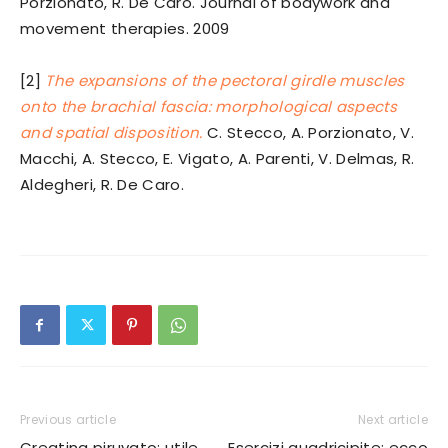
Porzionato, R. De Caro. Journal of bodywork and
movement therapies. 2009
[2]
The expansions of the pectoral girdle muscles
onto the brachial fascia: morphological aspects
and spatial disposition.
C. Stecco, A. Porzionato, V.
Macchi, A. Stecco, E. Vigato, A. Parenti, V. Delmas, R.
Aldegheri, R. De Caro.
Previous article
Next article
Creatina piruvato: utile
Esercizi quadricipite: ecco