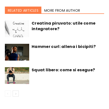
RELATED ARTICLES
MORE FROM AUTHOR
Creatina piruvato: utile come
integratore?
Hammer curl: allena i bicipiti?
Squat libero: come si esegue?