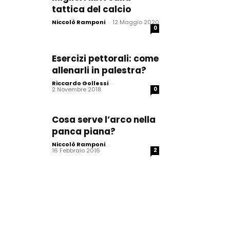
tattica del calcio
Niccolò Ramponi
-
12 Maggio 2020
0
Esercizi pettorali: come
allenarli in palestra?
Riccardo Gollessi
-
2 Novembre 2018
0
Cosa serve l’arco nella
panca piana?
Niccolò Ramponi
-
16 Febbraio 2016
2