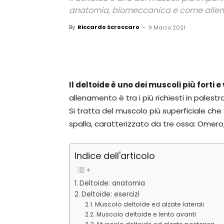
anatomia, biomeccanica e come allen
By
Riccardo Scroccaro
-
9 Marzo 2021
Il deltoide è uno dei muscoli più forti e
allenamento è tra i più richiesti in palestra
Si tratta del muscolo più superficiale che 
spalla, caratterizzato da tre ossa: Omero
Indice dell'articolo
Deltoide: anatomia
Deltoide: esercizi
Muscolo deltoide ed alzate laterali
Muscolo deltoide e lento avanti