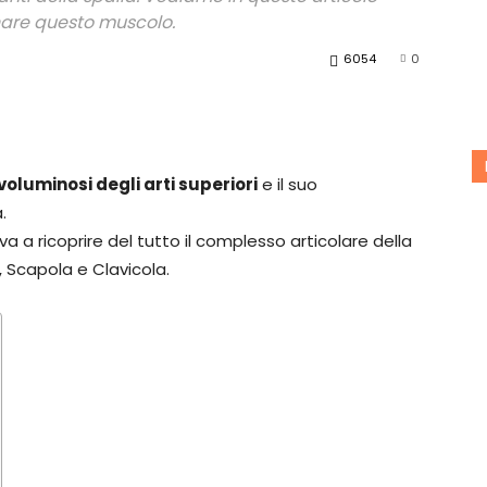
are questo muscolo.
Scienza
6054
0
 voluminosi degli arti superiori
e il suo
in
.
va a ricoprire del tutto il complesso articolare della
, Scapola e Clavicola.
palestra