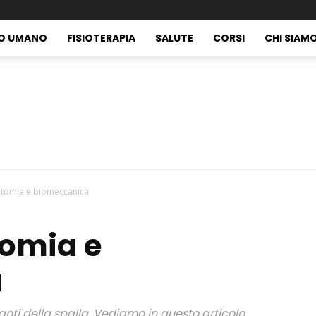
O UMANO
FISIOTERAPIA
SALUTE
CORSI
CHI SIAM
atomia e biomeccanica
La
tomia e
a
anti della spalla. Vediamo in questo articolo