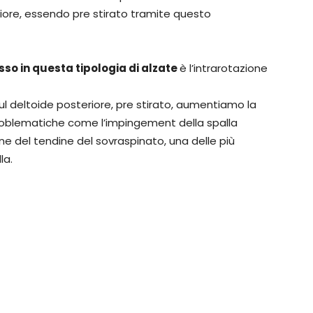
riore, essendo pre stirato tramite questo
so in questa tipologia di alzate
è l’intrarotazione
sul deltoide posteriore, pre stirato, aumentiamo la
problematiche come l’impingement della spalla
ne del tendine del sovraspinato, una delle più
la.