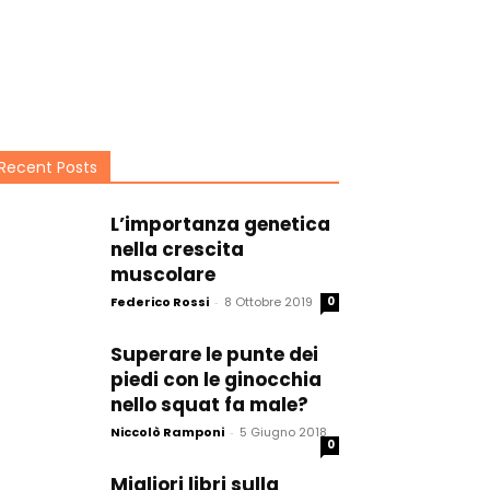
Recent Posts
L’importanza genetica
nella crescita
muscolare
Federico Rossi
-
8 Ottobre 2019
0
Superare le punte dei
piedi con le ginocchia
nello squat fa male?
Niccolò Ramponi
-
5 Giugno 2018
0
Migliori libri sulla