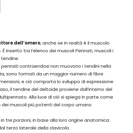
duttore dell’omero
, anche se in realtà è il muscolo
 inserito tra l’elenco dei muscoli Pennati, muscoli i
 tendine.
i pennati contraendosi non muovono i tendini nella
avia, sono formati da un maggior numero di fibre
dimensioni, e ciò comporta lo sviluppo di espressione
so, il tendine del deltoide proviene dall’interno del
ltipennato. Alla luce di ciò si spiega in parte come
o dei muscoli più potenti del corpo umano.
in tre porzioni, in base alla loro origine anatomica:
al terzo laterale della clavicola.