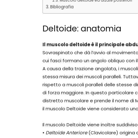
Muscolo deltoide ed alzate posteriori
Bibliografia
Deltoide: anatomia
Il muscolo deltoide è il principale ab
Sovraspinato che dà l’avvio al movimento. È
cui fasci formano un angolo obliquo con il
A causa della trazione angolata, i muscol
stessa misura dei muscoli paralleli. Tutt
rispetto a muscoli paralleli delle stesse 
di forza maggiore. In questo particolare ca
distretto muscolare e prende il nome di Mu
il muscolo Deltoide viene considerato un
Il muscolo Deltoide viene inoltre suddiviso 
•
Deltoide Anteriore
(Clavicolare) origina d