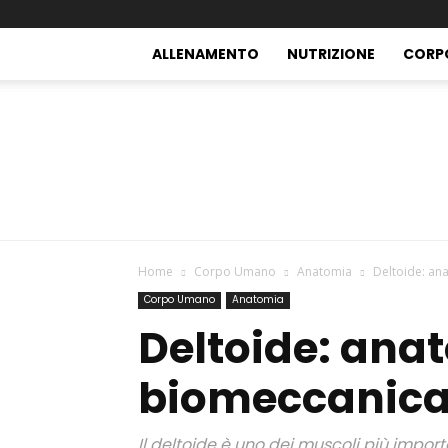
ALLENAMENTO
NUTRIZIONE
CORP
Home
Corpo Umano
Anatomia
Deltoide: an
Corpo Umano
Anatomia
Deltoide: ana
biomeccanic
Il deltoide è uno dei muscoli più import