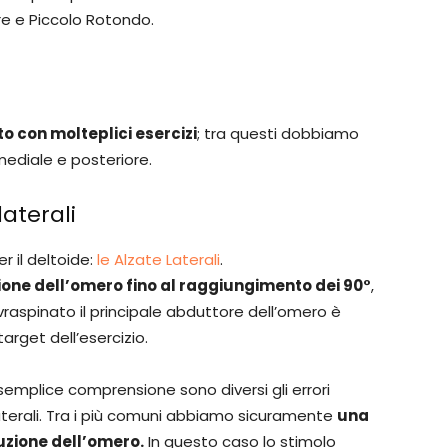
re e Piccolo Rotondo.
o con molteplici esercizi
; tra questi dobbiamo
 mediale e posteriore.
aterali
r il deltoide:
le Alzate Laterali
.
one dell’omero fino al raggiungimento dei 90°
,
vraspinato il principale abduttore dell’omero è
rget dell’esercizio.
semplice comprensione sono diversi gli errori
aterali. Tra i più comuni abbiamo sicuramente
una
uzione dell’omero.
In questo caso lo stimolo