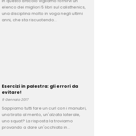
In questo articolo vigliamo fornirvi un
elenco dei migliori 5 libri sul calisthenics,
una disciplina molto in voga negli ultimi
anni, che sta riscuotendo...
Esercizi in palestra: gli errori da
evitare!
9 Gennaio 2017
Sappiamo tutti fare un curl con i manubri,
una tirata al mento, un'alzata laterale,
uno squat? La risposta la troviamo
provando a dare un'occhiata in...