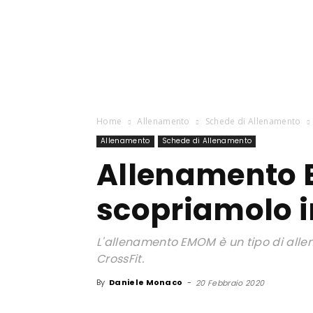
Home
Allenamento
Schede di Allenamento
Allenamento
Schede di Allenamento
Allenamento
scopriamolo 
L'allenamento EMOM è un tipo di allen
CrossFit.
By
Daniele Monaco
-
20 Febbraio 2020