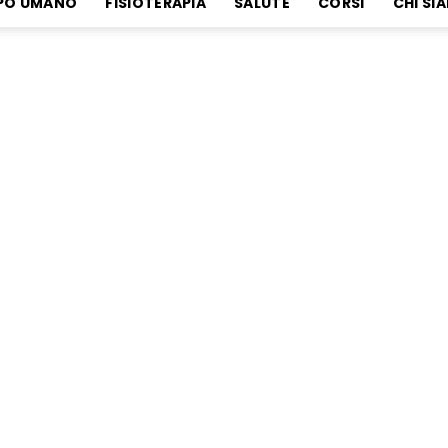
PO UMANO
FISIOTERAPIA
SALUTE
CORSI
CHI SI