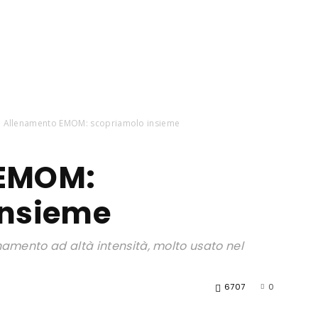
Allenamento EMOM: scopriamolo insieme
 EMOM:
insieme
amento ad altà intensità, molto usato nel
6707
0