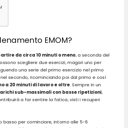
M
llenamento EMOM?
artire da circa 10 minuti o meno
, a seconda del
 possono scegliere due esercizi, magari uno per
eguendo una serie del primo esercizio nel primo
 nel secondo, ricominciando poi dal primo e così
ino a 20 minuti di lavoro e oltre
. Sempre in un
 carichi sub-massimali con basse ripetizioni
,
ribuirà a far sentire la fatica, visti i recuperi
to basso per cominciare, intorno alle 5-6