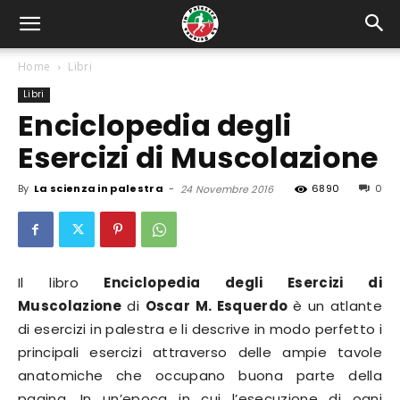
Home
Libri
Libri
Enciclopedia degli
Esercizi di Muscolazione
By
La scienza in palestra
-
6890
0
24 Novembre 2016
Il libro
Enciclopedia degli Esercizi di
Muscolazione
di
Oscar M. Esquerdo
è un atlante
di esercizi in palestra e li descrive in modo perfetto i
principali esercizi attraverso delle ampie tavole
anatomiche che occupano buona parte della
pagina. In un’epoca in cui l’esecuzione di ogni