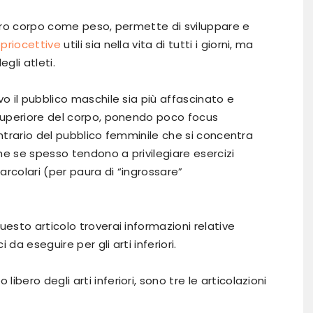
palestra
ostro corpo come peso, permette di sviluppare e
priocettive
utili sia nella vita di tutti i giorni, ma
gli atleti.
vo il pubblico maschile sia più affascinato e
 superiore del corpo, ponendo poco focus
 contrario del pubblico femminile che si concentra
he se spesso tendono a privilegiare esercizi
iarcolari (per paura di “ingrossare”
uesto articolo troverai informazioni relative
 da eseguire per gli arti inferiori.
bero degli arti inferiori, sono tre le articolazioni