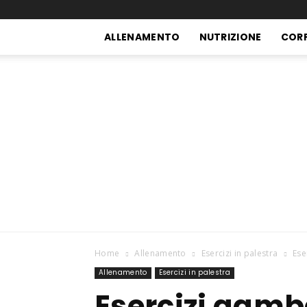
ALLENAMENTO
NUTRIZIONE
COR
Home
Allenamento
Esercizi in palestra
Ese
Allenamento
Esercizi in palestra
Esercizi gamb