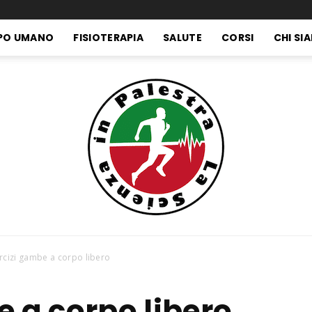
PO UMANO
FISIOTERAPIA
SALUTE
CORSI
CHI SI
rcizi gambe a corpo libero
La
e a corpo libero