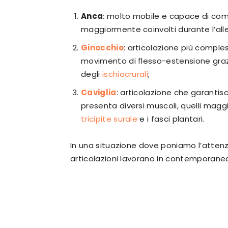
Anca
: molto mobile e capace di compi
maggiormente coinvolti durante l’all
Ginocchio
: articolazione più comple
movimento di flesso-estensione grazi
degli
ischiocrurali
;
Caviglia
: articolazione che garantis
presenta diversi muscoli, quelli mag
tricipite surale
e i fasci plantari.
In una situazione dove poniamo l’attenzi
articolazioni lavorano in contemporanea 