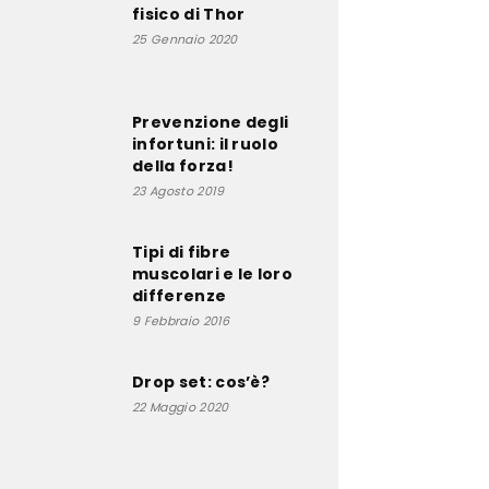
fisico di Thor
25 Gennaio 2020
Prevenzione degli
infortuni: il ruolo
della forza!
23 Agosto 2019
Tipi di fibre
muscolari e le loro
differenze
9 Febbraio 2016
Drop set: cos’è?
22 Maggio 2020