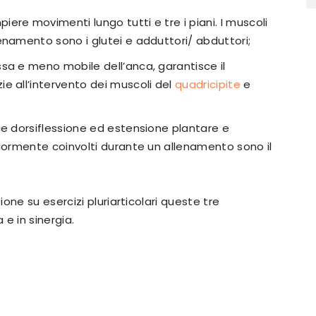
ere movimenti lungo tutti e tre i piani. I muscoli
enamento sono i glutei e adduttori/ abduttori;
ssa e meno mobile dell’anca, garantisce il
e all’intervento dei muscoli del
quadricipite
e
ce dorsiflessione ed estensione plantare e
giormente coinvolti durante un allenamento sono il
one su esercizi pluriarticolari queste tre
e in sinergia.