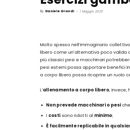
By
Daniele Grandi
-
1 Maggio 2020
Molto spesso nell’immaginario collettiv
libero come un’alternativa poco valida o
più classici pesi e macchinari potrebbero
pesi esterni possa apportare benefici i
a corpo libero possa ricoprire un ruolo
L’
allenamento a corpo libero
, invece,
Non prevede macchinari o pesi
che
I
costi
sono ridotti al
minimo
;
È facilmente replicabile in qualsia