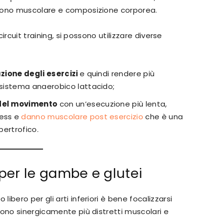
 tono muscolare e composizione corporea.
circuit training, si possono utilizzare diverse
zione degli esercizi
e quindi rendere più
l sistema anaerobico lattacido;
del movimento
con un’esecuzione più lenta,
ress e
danno muscolare post esercizio
che è una
pertrofico.
 per le gambe e glutei
bero per gli arti inferiori è bene focalizzarsi
gono sinergicamente più distretti muscolari e