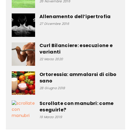
26 Novembre 2016
Allenamento dell’ipertrofia
27 Dicembre 2016
Curl Bilanciere: esecuzione e
varianti
22 Marzo 2020
Ortoressia: ammalarsi di cibo
sano
28 Giugno 2018
Scrollate con manubri: come
eseguirle?
19 Marzo 2019