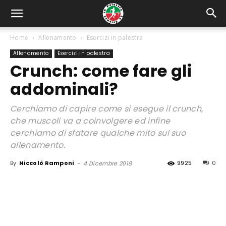
Home
Allenamento
Esercizi in palestra
Allenamento
Esercizi in palestra
Crunch: come fare gli
addominali?
Cerchiamo di capire come si esegue il crunch,
che muscoli va a coinvolgere ed infine
cerchiamo di sfatare qualche mito sul suo
allenamento.
By
Niccolò Ramponi
-
9925
0
4 Dicembre 2018