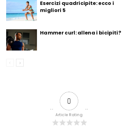
Esercizi quadricipite: ecco i
migliori 5
Hammer curl: allena i bicipiti?
0
Article Rating