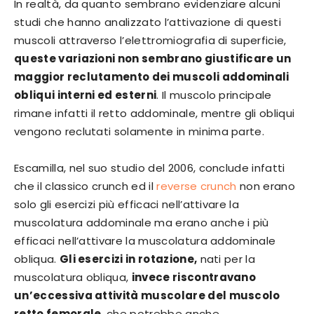
In realtà, da quanto sembrano evidenziare alcuni
studi che hanno analizzato l’attivazione di questi
muscoli attraverso l’elettromiografia di superficie,
queste variazioni non sembrano giustificare un
maggior reclutamento dei muscoli addominali
obliqui interni ed esterni
. Il muscolo principale
rimane infatti il retto addominale, mentre gli obliqui
vengono reclutati solamente in minima parte.
Escamilla, nel suo studio del 2006, conclude infatti
che il classico crunch ed il
reverse crunch
non erano
solo gli esercizi più efficaci nell’attivare la
muscolatura addominale ma erano anche i più
efficaci nell’attivare la muscolatura addominale
obliqua.
Gli esercizi in rotazione,
nati per la
muscolatura obliqua,
invece riscontravano
un’eccessiva attività muscolare del muscolo
retto femorale
, che potrebbe anche