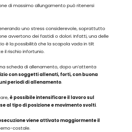
ione di massimo allungamento può ritenersi
nerando uno stress considerevole, soprattutto
one avvertono dei fastidi o dolori. Infatti, una delle
o è la possibilità che la scapola vada in tilt
 rischio infortunio.
in una scheda di allenamento, dopo un’attenta
izio con soggetti allenati, forti, con buona
cuni periodi di allenamento
.
lare,
è possibile intensificare il lavoro sul
ase al tipo di posizione e movimento svolti
.
l’esecuzione viene attivato maggiormente il
terno-costale.