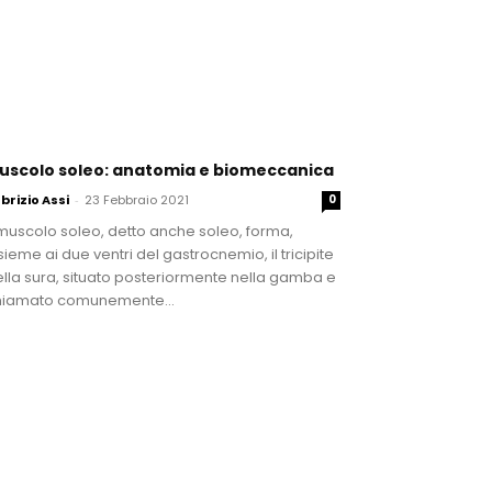
uscolo soleo: anatomia e biomeccanica
brizio Assi
-
23 Febbraio 2021
0
 muscolo soleo, detto anche soleo, forma,
sieme ai due ventri del gastrocnemio, il tricipite
lla sura, situato posteriormente nella gamba e
hiamato comunemente...