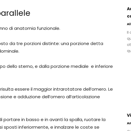
A
arallele
c
Al
enno di anatomia funzionale.
Il
qu
o da tre porzioni distinte: una porzione detta
ot
dominale.
qu
orpo dello sterno, e dalla porzione mediale e inferiore
isulta essere il maggior intrarotatore dell’omero. Le
essione e adduzione dell’omero all’articolazione
V
i portare in basso e in avanti la spalla, ruotare la
An
i sposti inferiormente, e innalzare le coste se