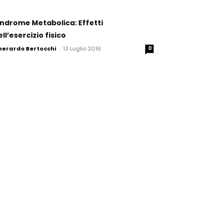
indrome Metabolica: Effetti
ll’esercizio fisico
herardo Bertocchi
-
13 Luglio 2016
0