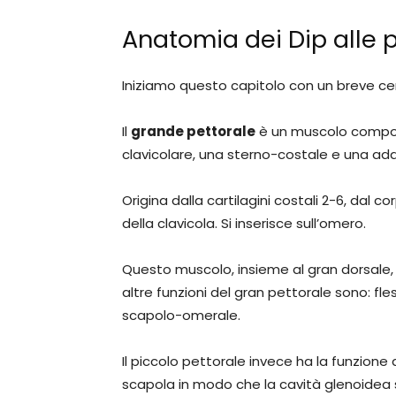
Anatomia dei Dip alle p
Iniziamo questo capitolo con un breve c
Il
grande pettorale
è un muscolo compost
clavicolare, una sterno-costale e una ad
Origina dalla cartilagini costali 2-6, dal c
della clavicola. Si inserisce sull’omero.
Questo muscolo, insieme al gran dorsale, r
altre funzioni del gran pettorale sono: fl
scapolo-omerale.
Il piccolo pettorale invece ha la funzione d
scapola in modo che la cavità glenoidea s