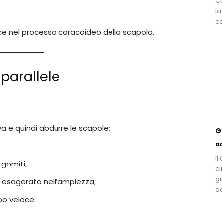
C
la
co
risce nel processo coracoideo della scapola.
 parallele
a e quindi abdurre le scapole;
G
D
Il
 gomiti;
ci
gi
esagerato nell’ampiezza;
de
po veloce.