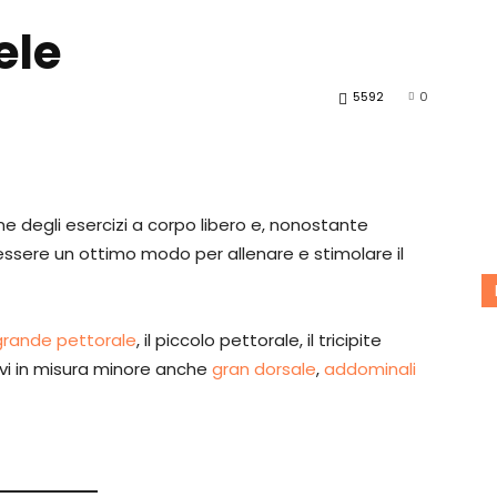
ele
5592
0
ne degli esercizi a corpo libero e, nonostante
essere un ottimo modo per allenare e stimolare il
grande pettorale
, il piccolo pettorale, il tricipite
tivi in misura minore anche
gran dorsale
,
addominali