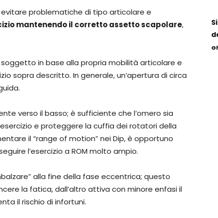
d evitare problematiche di tipo articolare e
S
cizio mantenendo il corretto assetto scapolare
,
de
G
soggetto in base alla propria mobilità articolare e
zio sopra descritto. In generale, un’apertura di circa
guida.
te verso il basso; è sufficiente che l’omero sia
’esercizio e proteggere la cuffia dei rotatori della
umentare il “range of motion” nei Dip, è opportuno
 eseguire l’esercizio a ROM molto ampio.
balzare” alla fine della fase eccentrica; questo
re la fatica, dall’altro attiva con minore enfasi il
il rischio di infortuni.