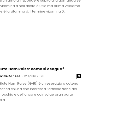
erchiamo di rispondere subito alla domanda se
 vitamina d nell'atleta è utile ma prima vediamo
s'è la vitamina d. Il termine vitamina D...
lute Ham Raise: come si esegue?
avide Panero
-
12 Aprile 2020
0
 Glute Ham Raise (GHR) è un esercizio a catena
netica chiusa che interessa l’articolazione del
nocchio e dell’anca e coinvolge gran parte
lla...