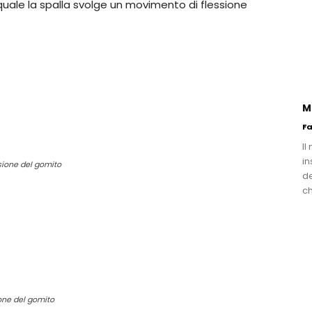
l quale la spalla svolge un movimento di flessione
M
Fa
Il
in
nsione del gomito
de
c
ione del gomito