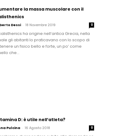
umentare la massa muscolare con il
alisthenics
berto Dessi
-
18 Novembre 2019
0
 calisthenics ha origine nell’antica Grecia, nella
ale gli abitanti lo praticavano con lo scopo di
tenere un fisico bello e forte, un po’ come
ello che...
itamina D: è utile nell’atleta?
na Pulcina
-
16 Agosto 2018
0