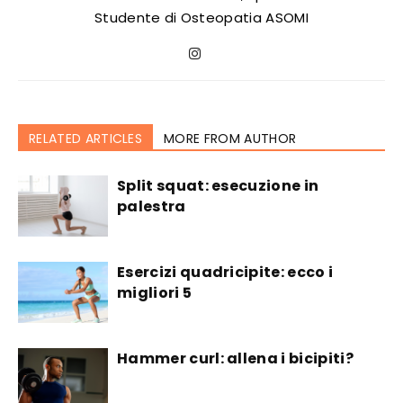
Studente di Osteopatia ASOMI
RELATED ARTICLES
MORE FROM AUTHOR
Split squat: esecuzione in
palestra
Esercizi quadricipite: ecco i
migliori 5
Hammer curl: allena i bicipiti?