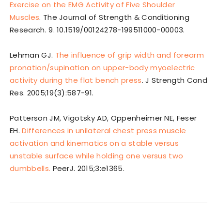
Exercise on the EMG Activity of Five Shoulder
Muscles
. The Journal of Strength & Conditioning
Research. 9. 10.1519/00124278-199511000-00003.
Lehman GJ.
The influence of grip width and forearm
pronation/supination on upper-body myoelectric
activity during the flat bench press
. J Strength Cond
Res. 2005;19(3):587-91.
Patterson JM, Vigotsky AD, Oppenheimer NE, Feser
EH.
Differences in unilateral chest press muscle
activation and kinematics on a stable versus
unstable surface while holding one versus two
dumbbells.
PeerJ. 2015;3:e1365.