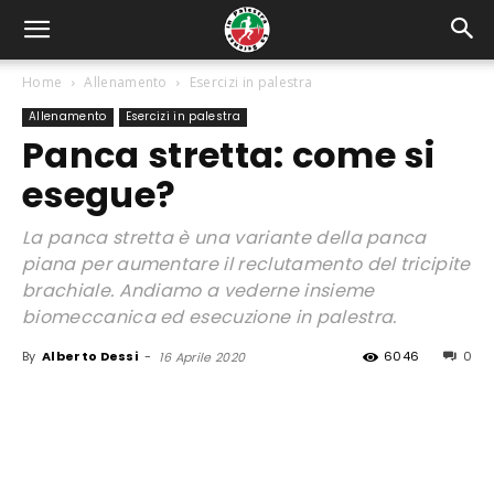
Home
Allenamento
Esercizi in palestra
Allenamento
Esercizi in palestra
Panca stretta: come si
esegue?
La panca stretta è una variante della panca
piana per aumentare il reclutamento del tricipite
brachiale. Andiamo a vederne insieme
biomeccanica ed esecuzione in palestra.
By
Alberto Dessi
-
6046
0
16 Aprile 2020