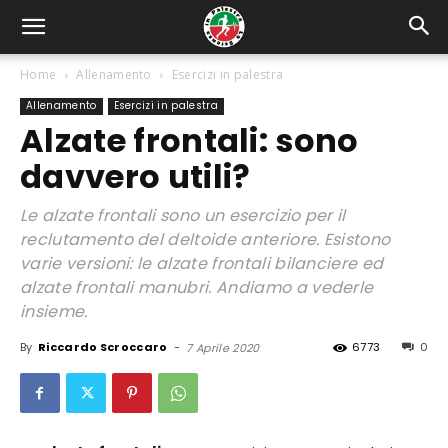
Home
Allenamento
Esercizi in palestra
Allenamento
Esercizi in palestra
Alzate frontali: sono
davvero utili?
Le alzate frontali sono un esercizio per il
reclutamento del deltoide anteriore. Esistono
varie versioni: le alzate frontali bilanciere ed
alzate frontali manubri. Andiamo a vederle
insieme.
By
Riccardo Scroccaro
-
6773
0
7 Aprile 2020