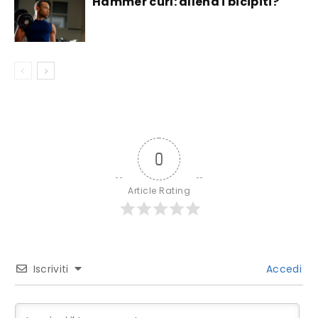
Hammer curl: allena i bicipiti?
0
Article Rating
Iscriviti
Accedi