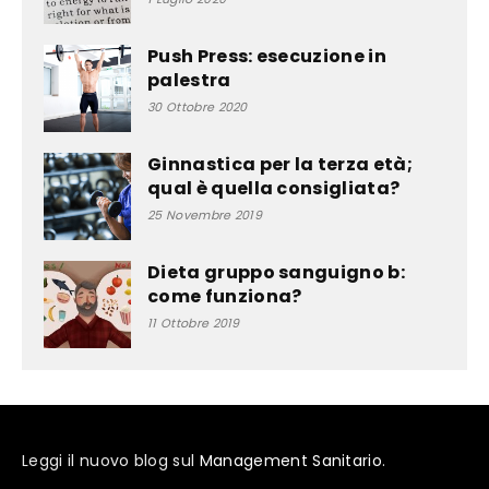
Push Press: esecuzione in
palestra
30 Ottobre 2020
Ginnastica per la terza età;
qual è quella consigliata?
25 Novembre 2019
Dieta gruppo sanguigno b:
come funziona?
11 Ottobre 2019
Leggi il nuovo blog sul
Management Sanitario
.