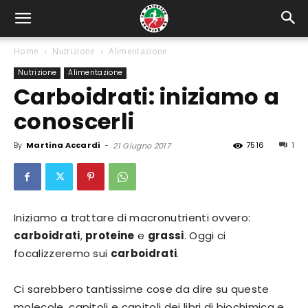
Home
Nutrizione
Alimentazione
Nutrizione
Alimentazione
Carboidrati: iniziamo a
conoscerli
By
Martina Accardi
-
7516
1
21 Giugno 2017
Iniziamo a trattare di macronutrienti ovvero:
carboidrati
,
proteine
e
grassi
. Oggi ci
focalizzeremo sui
carboidrati
.
Ci sarebbero tantissime cose da dire su queste
molecole, capitoli e capitoli dei libri di biochimica e