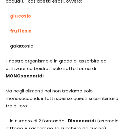
acqua!), i cosiddetti esosi, ovvero:
–
glucosio
–
fruttosio
– galattosio
Il nostro organismo è in grado di assorbire ed
utilizzare carboidrati solo sotto forma di
MONOsaccaridi
.
Ma negli alimenti noi non troviamo solo
monosaccaridi, infatti spesso questi si combinano
tra di loro:
– in numero di 2 formando i
DIsaccaridi
(esempio:
lattosio e saccarosio, lo zucchero da cucina)