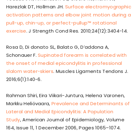
Harezlak DT, Hollman JH.
Surface electromyographic
activation patterns and elbow joint motion during a
pull-up, chin-up, or perfect-pullup™ rotational
exercise
. J Strength Cond Res. 2010;24(12):3404-14.
Rosa D, Di donato SL, Balato G, D’addona A,
Schonauer F.
Supinated forearm is correlated with
the onset of medial epicondylitis in professional
slalom water-skiers
. Muscles Ligaments Tendons J.
2016;6(1):140-6.
Rahman Shiri, Eira Viikari-Juntura, Helena Varonen,
Markku Heliövaara,
Prevalence and Determinants of
Lateral and Medial Epicondylitis: A Population
Study
, American Journal of Epidemiology, Volume
164, Issue 11, 1 December 2006, Pages 1065–1074.