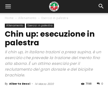
Home
Allenamento
Esercizi in palestra
Allenamento
Esercizi in palestra
Chin up: esecuzione in
palestra
Il chin up, in italiano trazioni a presa supina, è un
esercizio che prevede la trazione del mento fino
alla sbarra. È un ottimo esercizio per il
reclutamento del gran dorsale e del bicipite
brachiale.
By
Alberto Dessi
-
7198
0
14 Marzo 2020