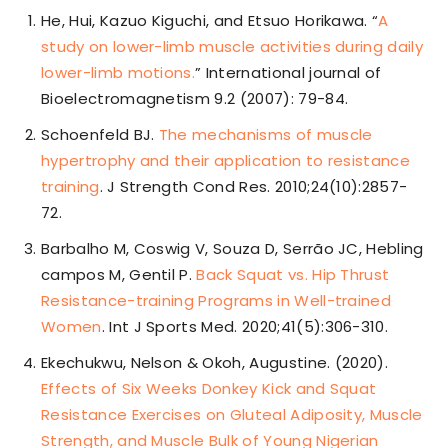
He, Hui, Kazuo Kiguchi, and Etsuo Horikawa. “
A
study on lower-limb muscle activities during daily
lower-limb motions.
” International journal of
Bioelectromagnetism 9.2 (2007): 79-84.
Schoenfeld BJ.
The mechanisms of muscle
hypertrophy and their application to resistance
training
. J Strength Cond Res. 2010;24(10):2857-
72.
Barbalho M, Coswig V, Souza D, Serrão JC, Hebling
campos M, Gentil P.
Back Squat vs. Hip Thrust
Resistance-training Programs in Well-trained
Women
. Int J Sports Med. 2020;41(5):306-310.
Ekechukwu, Nelson & Okoh, Augustine. (2020).
Effects of Six Weeks Donkey Kick and Squat
Resistance Exercises on Gluteal Adiposity, Muscle
Strength, and Muscle Bulk of Young Nigerian