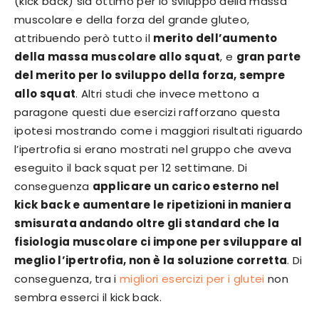
(kick back) sia ottimo per lo sviluppo della massa
muscolare e della forza del grande gluteo,
attribuendo però tutto il
merito dell’aumento
della massa muscolare allo squat
, e
gran parte
del merito per lo sviluppo della forza, sempre
allo squat
. Altri studi che invece mettono a
paragone questi due esercizi rafforzano questa
ipotesi mostrando come i maggiori risultati riguardo
l’ipertrofia si erano mostrati nel gruppo che aveva
eseguito il back squat per 12 settimane. Di
conseguenza
applicare un carico esterno nel
kick back e aumentare le ripetizioni in maniera
smisurata andando oltre gli standard che la
fisiologia muscolare ci impone per sviluppare al
meglio l’ipertrofia, non è la soluzione corretta
. Di
conseguenza, tra i
migliori esercizi per i glutei
non
sembra esserci il kick back.