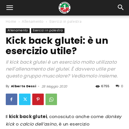
Home
Allenamento
Esercizi in palestra
Allenamento
Esercizi in palestra
Kick back glutei: è un
esercizio utile?
Il kick back glutei è un esercizio molto utilizzato
nell'allenamento dei glutei. È davvero utile per
questo gruppo muscolare? Vediamolo insieme.
By
Alberto Dessi
-
6755
0
28 Maggio 2020
Il
kick back glutei
, conosciuto anche come
donkey
kick
o
calcio dell’asino
, è un esercizio