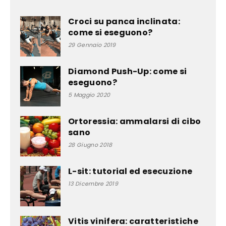
Croci su panca inclinata:
come si eseguono?
29 Gennaio 2019
Diamond Push-Up: come si
eseguono?
5 Maggio 2020
Ortoressia: ammalarsi di cibo
sano
28 Giugno 2018
L-sit: tutorial ed esecuzione
13 Dicembre 2019
Vitis vinifera: caratteristiche