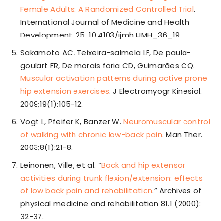
Female Adults: A Randomized Controlled Trial
.
International Journal of Medicine and Health
Development. 25. 10.4103/ijmh.IJMH_36_19.
Sakamoto AC, Teixeira-salmela LF, De paula-
goulart FR, De morais faria CD, Guimarães CQ.
Muscular activation patterns during active prone
hip extension exercises
. J Electromyogr Kinesiol.
2009;19(1):105-12.
Vogt L, Pfeifer K, Banzer W.
Neuromuscular control
of walking with chronic low-back pain
. Man Ther.
2003;8(1):21-8.
Leinonen, Ville, et al. “
Back and hip extensor
activities during trunk flexion/extension: effects
of low back pain and rehabilitation
.” Archives of
physical medicine and rehabilitation 81.1 (2000):
32-37.