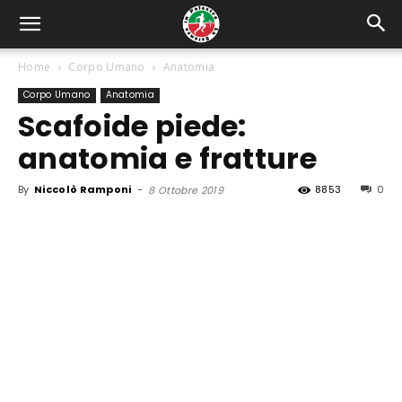
Home
Corpo Umano
Anatomia
Corpo Umano
Anatomia
Scafoide piede:
anatomia e fratture
By
Niccolò Ramponi
-
8853
0
8 Ottobre 2019