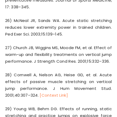
preventative measures.
Journal of Sports Medicine
,
17: 338–345.
26) McNeal JR, Sands WA. Acute static stretching
reduces lower extremity power in trained children.
Ped Exer Sci. 2003;15:139–145.
27) Church JB, Wiggins MS, Moode FM, et al. Effect of
warm-up and flexibility treatments on vertical jump
performance. J Strength Cond Res. 2001;15:332–336.
28) Cornwell A, Nelson AG, Heise GD, et al. Acute
effects of passive muscle stretching on vertical
jump performance. J Hum Movement Stud.
2001;40:307–324.
[Context Link]
29) Young WB, Behm DG. Effects of running, static
stretching and practice jumps on explosive force