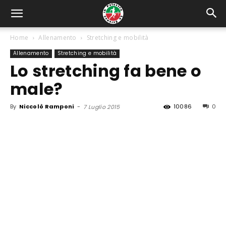
Home
Allenamento
Stretching e mobilità
Allenamento
Stretching e mobilità
Lo stretching fa bene o
male?
By
Niccolò Ramponi
-
10086
0
7 Luglio 2015