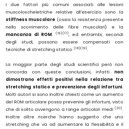
I due fattori più comuni associati alle lesioni
muscoloscheletriche relative all’esercizio sono la
stiffness muscolare
(ossia la resistenza presente
nello scorrimento delle fibre muscolari) e la
(16)(17)
mancanza di ROM
.
, ed entrambi, secondi
degli studi, possono essere compensati con
(18)(19)
tecniche di stretching statico
.
La maggior parte degli studi scientifici però non
concorda con queste conclusioni, infatti
non
dimostrano effetti positivi nella relazione tra
stretching statico e prevenzione degli infortuni
.
Molti autori si sono inoltre chiesti come un aumento
del ROM articolare possa prevenire gli infortuni, visto
(20)
che di solito avvengono a range articolari medi
.
Inoltre altre ricerche hanno suggerito che uno
stretching che va ad aumentare la flessibilità e il