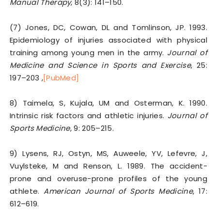
Manual Therapy
, 8(3): 141–150.
(7) Jones, DC, Cowan, DL and Tomlinson, JP. 1993.
Epidemiology of injuries associated with physical
training among young men in the army.
Journal of
Medicine and Science in Sports and Exercise
, 25:
197–203 ,
[PubMed]
8) Taimela, S, Kujala, UM and Osterman, K. 1990.
Intrinsic risk factors and athletic injuries.
Journal of
Sports Medicine
, 9: 205–215.
9) Lysens, RJ, Ostyn, MS, Auweele, YV, Lefevre, J,
Vuylsteke, M and Renson, L. 1989. The accident-
prone and overuse-prone profiles of the young
athlete.
American Journal of Sports Medicine
, 17:
612–619.