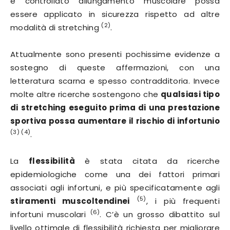
e controllato allungamento muscolare possa
essere applicato in sicurezza rispetto ad altre
(2)
modalità di stretching
.
Attualmente sono presenti pochissime evidenze a
sostegno di queste affermazioni, con una
letteratura scarna e spesso contradditoria. Invece
molte altre ricerche sostengono che
qualsiasi tipo
di stretching eseguito prima di una prestazione
sportiva possa aumentare il rischio di infortunio
(3) (4)
.
La
flessibilità
è stata citata da ricerche
epidemiologiche come una dei fattori primari
associati agli infortuni, e più specificatamente agli
(5)
stiramenti muscoltendinei
, i più frequenti
(6)
infortuni muscolari
. C’è un grosso dibattito sul
livello ottimale di flessibilità richiesta per migliorare