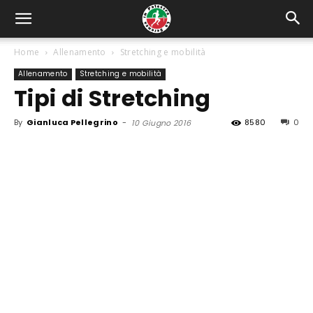
Home
Allenamento
Stretching e mobilità
Allenamento
Stretching e mobilità
Tipi di Stretching
By
Gianluca Pellegrino
-
8580
0
10 Giugno 2016