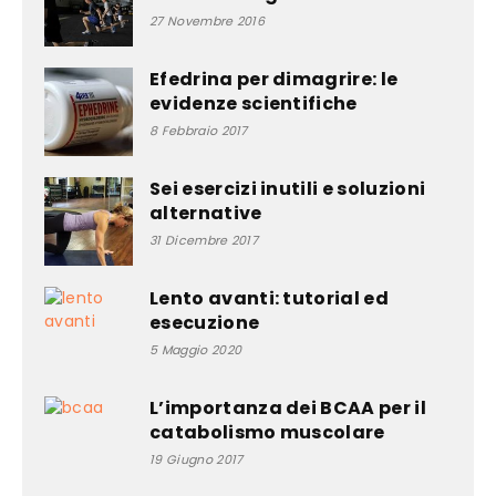
27 Novembre 2016
Efedrina per dimagrire: le
evidenze scientifiche
8 Febbraio 2017
Sei esercizi inutili e soluzioni
alternative
31 Dicembre 2017
Lento avanti: tutorial ed
esecuzione
5 Maggio 2020
L’importanza dei BCAA per il
catabolismo muscolare
19 Giugno 2017