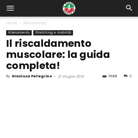
Home
Allenamento
Allenamento
Stretching e mobilità
Il riscaldamento
muscolare: la guida
completa!
By
Gianluca Pellegrino
-
11168
0
21 Giugno 2016