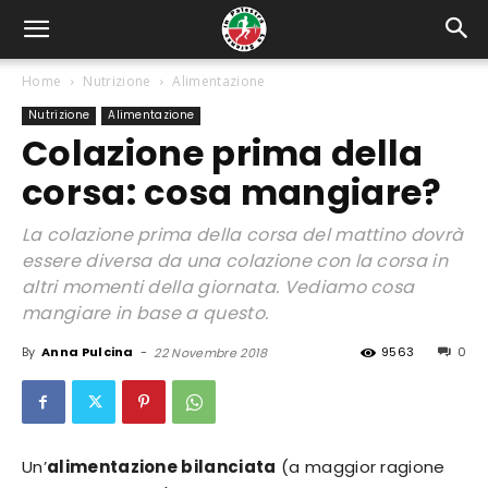
Home
Nutrizione
Alimentazione
Nutrizione
Alimentazione
Colazione prima della
corsa: cosa mangiare?
La colazione prima della corsa del mattino dovrà
essere diversa da una colazione con la corsa in
altri momenti della giornata. Vediamo cosa
mangiare in base a questo.
By
Anna Pulcina
-
9563
0
22 Novembre 2018
Un’
alimentazione bilanciata
(a maggior ragione