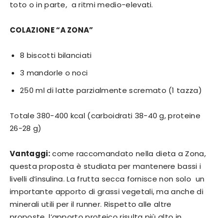
toto o in parte, a ritmi medio-elevati.
COLAZIONE “A ZONA”
8 biscotti bilanciati
3 mandorle o noci
250 ml di latte parzialmente scremato (1 tazza)
Totale 380-400 kcal (carboidrati 38-40 g, proteine
26-28 g)
Vantaggi:
come raccomandato nella dieta a Zona,
questa proposta è studiata per mantenere bassi i
livelli d’insulina. La frutta secca fornisce non solo un
importante apporto di grassi vegetali, ma anche di
minerali utili per il runner. Rispetto alle altre
proposte, l’apporto proteico risulta più alto in