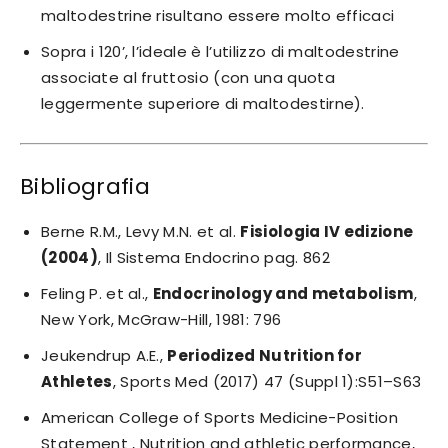
maltodestrine risultano essere molto efficaci
Sopra i 120’, l’ideale è l’utilizzo di maltodestrine
associate al fruttosio (con una quota
leggermente superiore di maltodestirne).
Bibliografia
Berne R.M., Levy M.N. et al.
Fisiologia IV edizione
(2004)
, Il Sistema Endocrino pag. 862
Feling P. et al.,
Endocrinology and metabolism
,
New York, McGraw-Hill, 1981: 796
Jeukendrup A.E.,
Periodized Nutrition for
Athletes
, Sports Med (2017) 47 (Suppl 1):S51–S63
American College of Sports Medicine-Position
Statement , Nutrition and athletic performance,