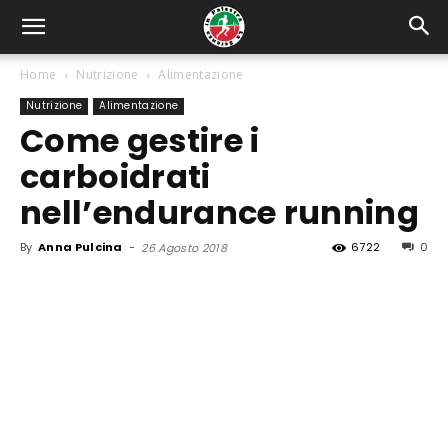
Home
Nutrizione
Alimentazione
Nutrizione
Alimentazione
Come gestire i
carboidrati
nell’endurance running
By
Anna Pulcina
-
6722
0
26 Agosto 2018