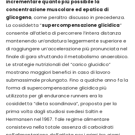
incrementare quanto più possibile la
concentrazione muscolare ed epatica di
glicogeno
, come peraltro discusso in precedenza.
La cosiddetta “
supercompensazione glicidica
”
consente all’atleta di percorrere l’intera distanza
mantenendo un’andatura leggermente superiore e
di raggiungere un’accelerazione più pronunciata nel
finale di gara sfruttando il metabolismo anaerobico.
Le strategie nutrizionali del “carico glucidico”
mostrano maggiori benefici in caso di lavoro
submassimale prolungato. Fino a qualche anno fa la
forma di supercompensazione glicidica più
utilizzata per gli endurance runners era la
cosiddetta “dieta scandinava”, proposta per la
prima volta dagli studiosi svedesi Saltin e
Hermansen nel 1967. Tale regime alimentare
consisteva nella totale assenza di carboidrati
nell’alimentazione dell’atleta per i primi tre giorni