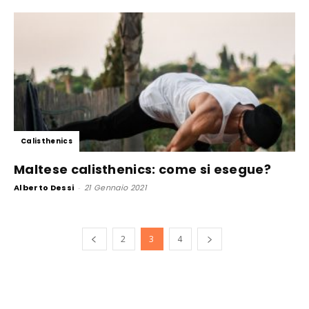
Calisthenics
Maltese calisthenics: come si esegue?
Alberto Dessi
-
21 Gennaio 2021
2
3
4