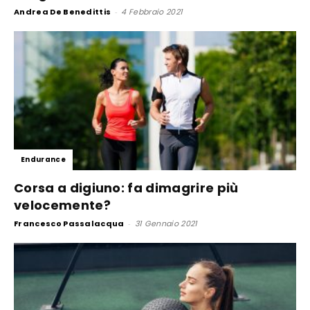
Andrea De Benedittis
-
4 Febbraio 2021
Endurance
Corsa a digiuno: fa dimagrire più
velocemente?
Francesco Passalacqua
-
31 Gennaio 2021